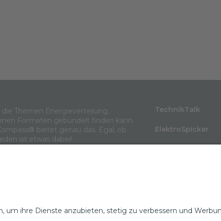
TechnikTalk
m die Themen Energieverteilung,
enen Formaten gebündelt finden kann.
ElektroSpicker
Kompass® bietet genau das. Egal, ob
jeden ist etwas dabei!
BlindLeistung
Wissen in 3 Minu
Themenarchiv