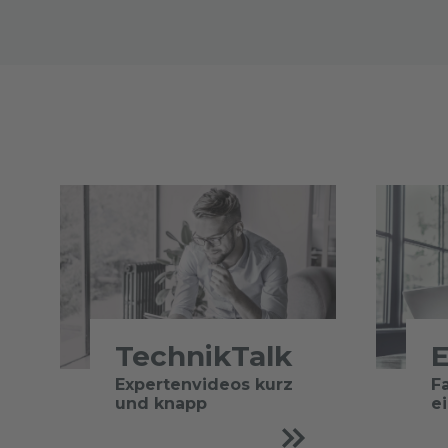
TechnikTalk
E
Expertenvideos kurz
F
und knapp
e