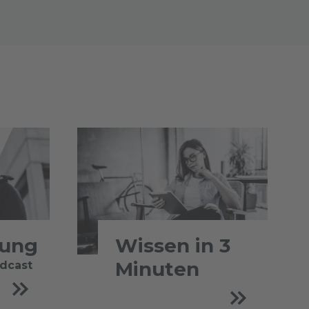
tung
Wissen in 3
Minuten
odcast