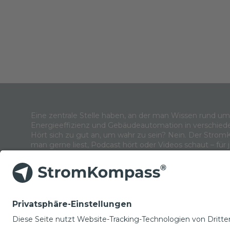
Eine zentrale Stelle haben, an der man Wissen rund u
Energieeffizienz und Gebäudeautomation in verschied
Hört sich zu gut an, um wahr zu sein? Nein. Der Strom
man gerne liest, Podcast hört oder Videos schaut – für 
NEWSLETTER