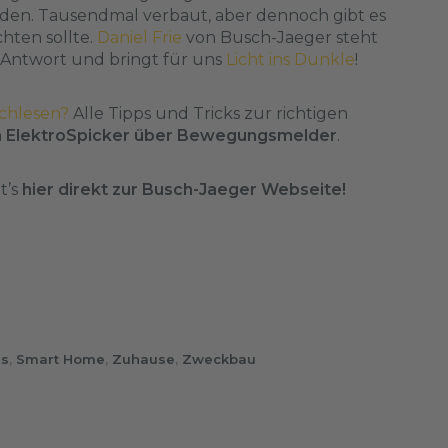
en. Tausendmal verbaut, aber dennoch gibt es
hten sollte.
Daniel Frie
von Busch-Jaeger steht
 Antwort und bringt für uns
Licht ins Dunkle
!
chlesen?
Alle Tipps und Tricks zur richtigen
im ElektroSpicker über Bewegungsmelder
.
t’s
hier direkt zur Busch-Jaeger Webseite!
s
,
Smart Home
,
Zuhause
,
Zweckbau