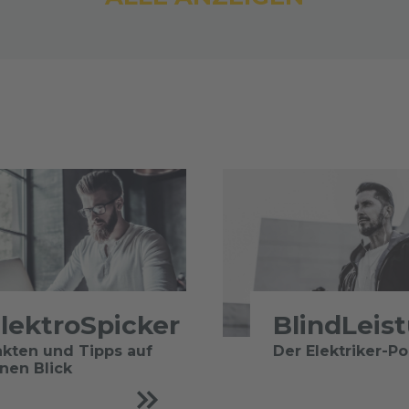
lektroSpicker
BlindLeis
akten und Tipps auf
Der Elektriker-P
inen Blick