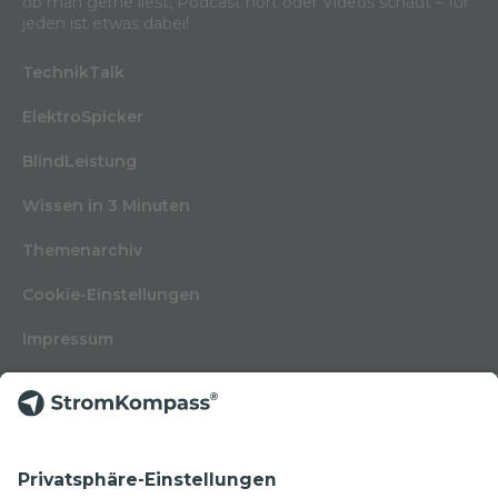
ob man gerne liest, Podcast hört oder Videos schaut – für
jeden ist etwas dabei!
TechnikTalk
ElektroSpicker
BlindLeistung
Wissen in 3 Minuten
Themenarchiv
Cookie-Einstellungen
Impressum
Nutzungsbedingungen
Datenschutzerklärung
Kontakt