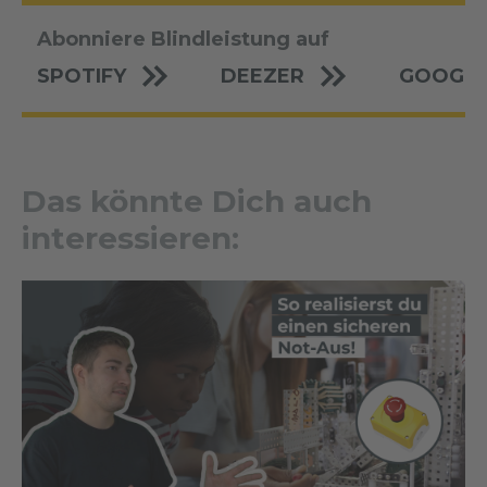
Abonniere Blindleistung auf
SPOTIFY
DEEZER
GOOGLE
Das könnte Dich auch
interessieren: