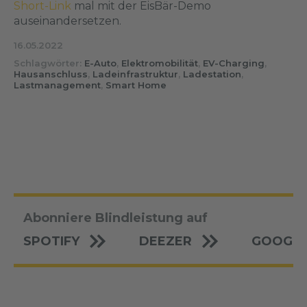
Short-Link
mal mit der EisBär-Demo
auseinandersetzen.
16.05.2022
Schlagwörter:
E-Auto
,
Elektromobilität
,
EV-Charging
,
Hausanschluss
,
Ladeinfrastruktur
,
Ladestation
,
Lastmanagement
,
Smart Home
Abonniere Blindleistung auf
SPOTIFY
DEEZER
GOOGLE