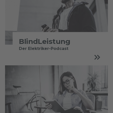
BlindLeistung
Der Elektriker-Podcast