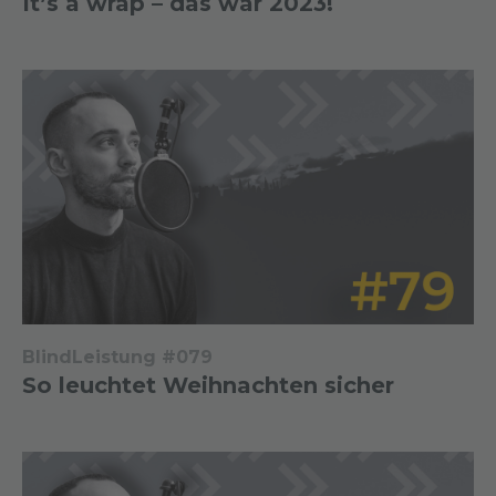
It’s a wrap – das war 2023!
BlindLeistung #079
So leuchtet Weihnachten sicher