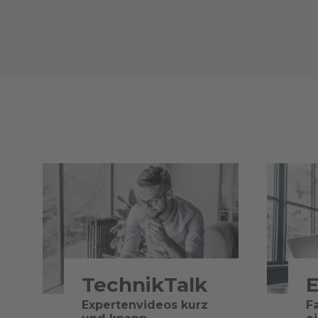
TechnikTalk
E
Expertenvideos kurz
F