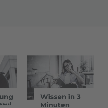
tung
Wissen in 3
Minuten
odcast