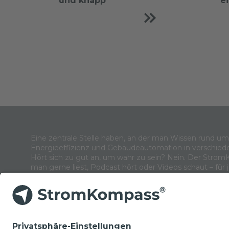
und knapp
e
Eine zentrale Stelle haben, an der man Wissen rund u
Energieeffizienz und Gebäudeautomation in verschied
Hört sich zu gut an, um wahr zu sein? Nein. Der Strom
man gerne liest, Podcast hört oder Videos schaut – für 