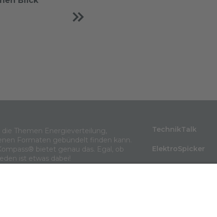
inen Blick
TechnikTalk
m die Themen Energieverteilung,
enen Formaten gebündelt finden kann.
ElektroSpicker
Kompass® bietet genau das. Egal, ob
jeden ist etwas dabei!
BlindLeistung
Wissen in 3 Minu
Themenarchiv