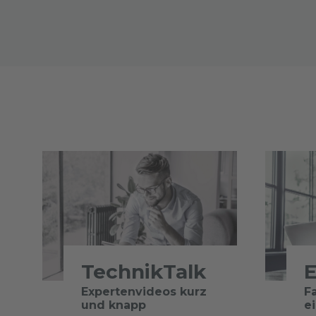
TechnikTalk
E
Expertenvideos kurz
F
und knapp
e