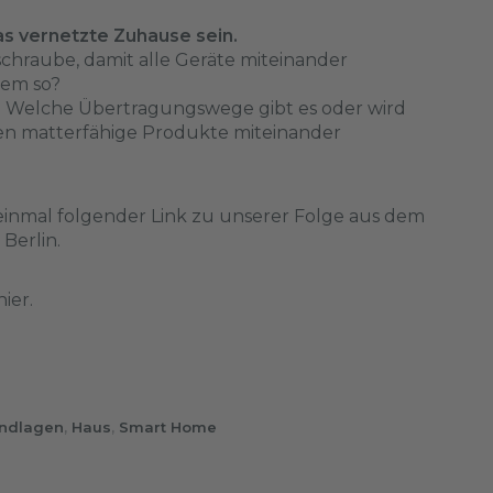
das vernetzte Zuhause sein.
schraube, damit alle Geräte miteinander
 dem so?
e? Welche Übertragungswege gibt es oder wird
n matterfähige Produkte miteinander
inmal folgender Link zu unserer
Folge
aus dem
 Berlin.
hier
.
ndlagen
,
Haus
,
Smart Home