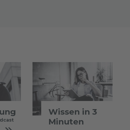
tung
Wissen in 3
Minuten
odcast