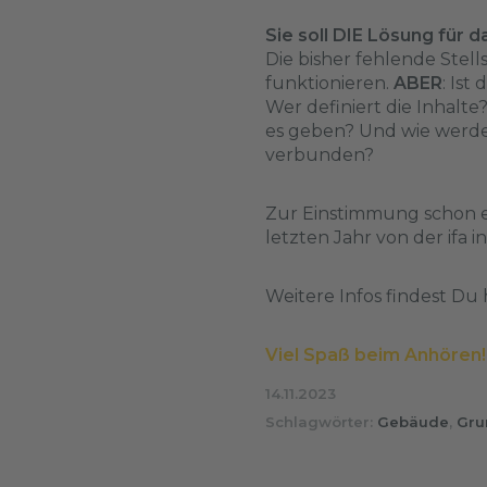
Sie soll DIE Lösung für 
Die bisher fehlende Stell
funktionieren.
ABER
: Ist
Wer definiert die Inhalt
es geben? Und wie werde
verbunden?
Zur Einstimmung schon e
letzten Jahr von der ifa in
Weitere Infos findest Du
Viel Spaß beim Anhören!
14.11.2023
Schlagwörter:
Gebäude
,
Gru