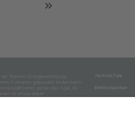
TechnikTalk
m die Themen Energieverteilung,
enen Formaten gebündelt finden kann.
ElektroSpicker
Kompass® bietet genau das. Egal, ob
jeden ist etwas dabei!
BlindLeistung
Wissen in 3 Minu
Themenarchiv