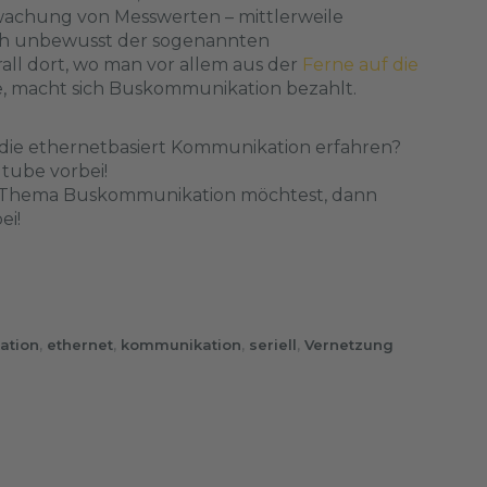
achung von Messwerten – mittlerweile
ch unbewusst der sogenannten
ll dort, wo man vor allem aus der
Ferne auf die
, macht sich Buskommunikation bezahlt.
ie ethernetbasiert Kommunikation erfahren?
utube
vorbei!
m Thema Buskommunikation möchtest, dann
ei!
ation
,
ethernet
,
kommunikation
,
seriell
,
Vernetzung