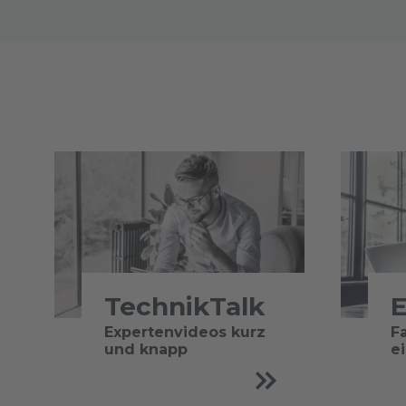
TechnikTalk
E
Expertenvideos kurz
F
und knapp
e