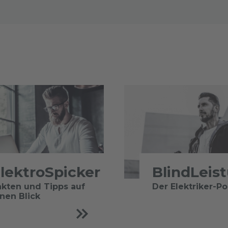
lektroSpicker
BlindLeis
akten und Tipps auf
Der Elektriker-P
inen Blick