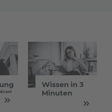
tung
Wissen in 3
Minuten
odcast