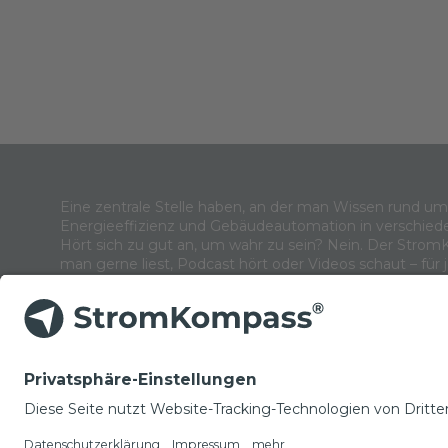
Eine zentrale Stelle haben, an der man Wissen rund u
Energieeffizienz und Gebäudeautomation in verschied
Hört sich zu gut an, um wahr zu sein? Nein. Der Strom
man gerne liest, Podcast hört oder Videos schaut – für 
NEWSLETTER