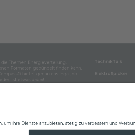
TechnikTalk
m die Themen Energieverteilung,
enen Formaten gebündelt finden kann.
ElektroSpicker
Kompass® bietet genau das. Egal, ob
jeden ist etwas dabei!
BlindLeistung
Wissen in 3 Minu
Themenarchiv