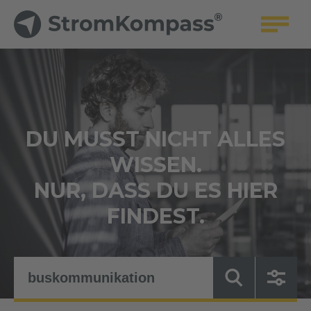
DU MUSST NICHT ALLES
WISSEN.
NUR, DASS DU ES HIER
FINDEST.