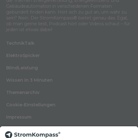
die Themen Energieverteilung, Energieeffizienz und
Gebäudeautomation in verschiedenen Formaten
gebündelt finden kann. Hört sich zu gut an, um wahr zu
sein? Nein. Der StromKompass® bietet genau das. Egal,
ob man gerne liest, Podcast hört oder Videos schaut – für
jeden ist etwas dabei!
TechnikTalk
ElektroSpicker
BlindLeistung
Wissen in 3 Minuten
Themenarchiv
Cookie-Einstellungen
Impressum
Nutzungsbedingungen