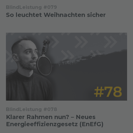
BlindLeistung #079
So leuchtet Weihnachten sicher
BlindLeistung #078
Klarer Rahmen nun? – Neues
Energieeffizienzgesetz (EnEfG)