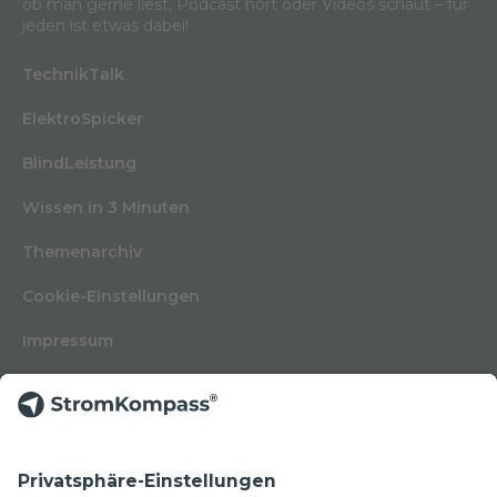
ob man gerne liest, Podcast hört oder Videos schaut – für
jeden ist etwas dabei!
TechnikTalk
ElektroSpicker
BlindLeistung
Wissen in 3 Minuten
Themenarchiv
Cookie-Einstellungen
Impressum
Nutzungsbedingungen
Datenschutzerklärung
Kontakt