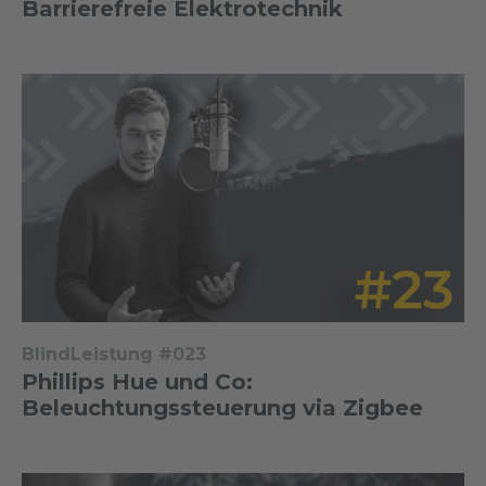
Barrierefreie Elektrotechnik
BlindLeistung #023
Phillips Hue und Co:
Beleuchtungssteuerung via Zigbee