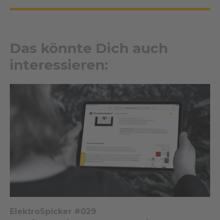
Das könnte Dich auch
interessieren:
ElektroSpicker #029