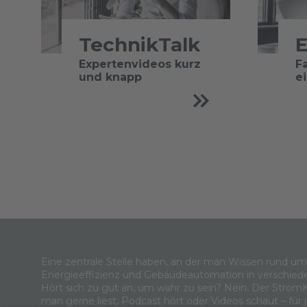
TechnikTalk
E
Expertenvideos kurz
F
und knapp
e
Eine zentrale Stelle haben, an der man Wissen rund u
Energieeffizienz und Gebäudeautomation in verschied
Hört sich zu gut an, um wahr zu sein? Nein. Der Strom
man gerne liest, Podcast hört oder Videos schaut – für 