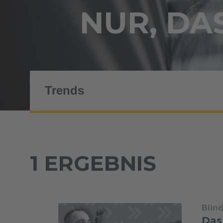
NUR, DAS
1 ERGEBNIS
Blin
Das