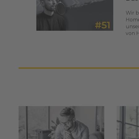
Wir b
Home
unser
von H