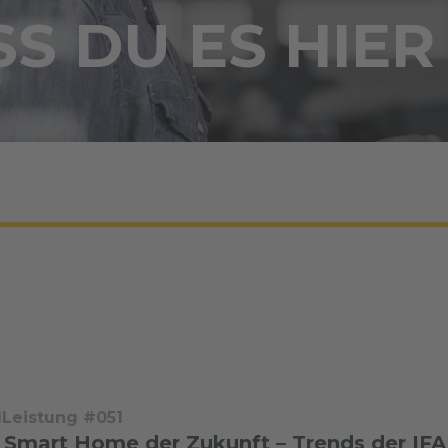
S DU ES HIER
dLeistung #051
 Smart Home der Zukunft – Trends der IFA