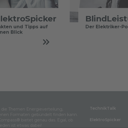
lektroSpicker
BlindLeis
akten und Tipps auf
Der Elektriker-P
inen Blick
TechnikTalk
m die Themen Energieverteilung,
enen Formaten gebündelt finden kann.
ElektroSpicker
Kompass® bietet genau das. Egal, ob
jeden ist etwas dabei!