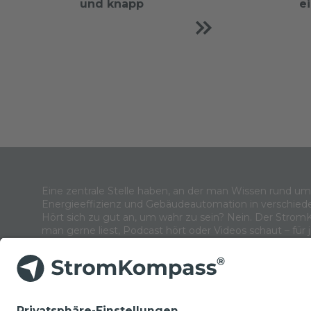
und knapp
e
Eine zentrale Stelle haben, an der man Wissen rund u
Energieeffizienz und Gebäudeautomation in verschied
Hört sich zu gut an, um wahr zu sein? Nein. Der Strom
man gerne liest, Podcast hört oder Videos schaut – für 