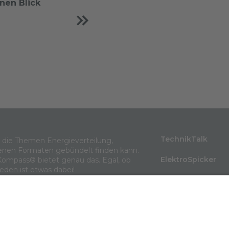
inen Blick
TechnikTalk
m die Themen Energieverteilung,
enen Formaten gebündelt finden kann.
ElektroSpicker
Kompass® bietet genau das. Egal, ob
jeden ist etwas dabei!
BlindLeistung
Wissen in 3 Minu
Themenarchiv