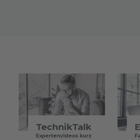
TechnikTalk
E
Expertenvideos kurz
F