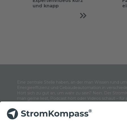
Expertenvideos kurz
F
und knapp
e
Eine zentrale Stelle haben, an der man Wissen rund u
Energieeffizienz und Gebäudeautomation in verschied
Hört sich zu gut an, um wahr zu sein? Nein. Der Strom
man gerne liest, Podcast hört oder Videos schaut – für 