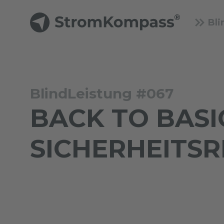
Bli
BlindLeistung #067
BACK TO BASIC
SICHERHEITS