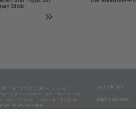
akten und Tipps auf
Der Elektriker-P
inen Blick
TechnikTalk
m die Themen Energieverteilung,
enen Formaten gebündelt finden kann.
ElektroSpicker
Kompass® bietet genau das. Egal, ob
jeden ist etwas dabei!
BlindLeistung
Wissen in 3 Minu
Themenarchiv