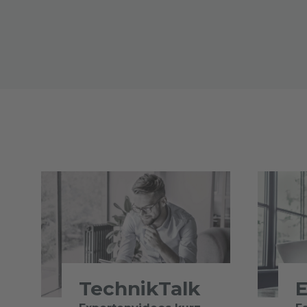
TechnikTalk
E