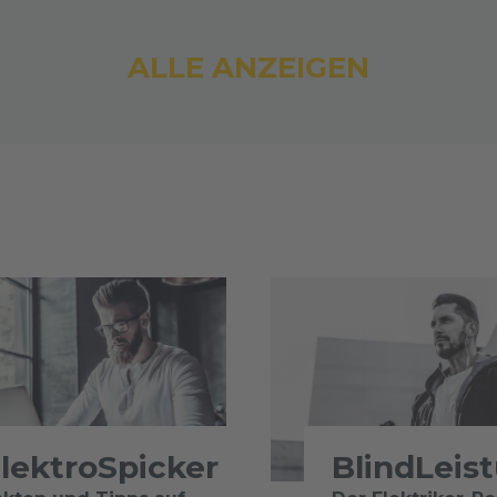
ALLE ANZEIGEN
lektroSpicker
BlindLeis