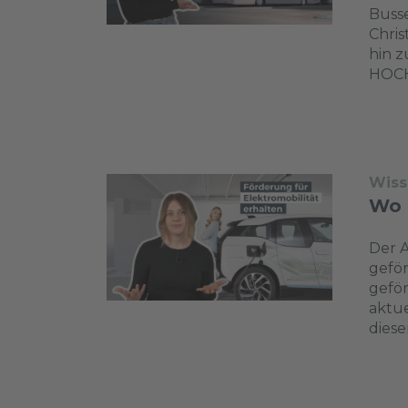
Busse
Chris
hin z
HOCH
Wiss
Wo 
Der A
geför
geför
aktu
diese