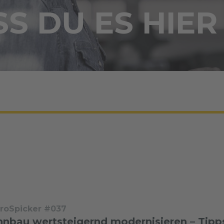
S DU ES HIER
troSpicker #037
nbau wertsteigernd modernisieren – Tipps 