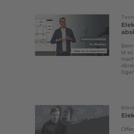
Tech
Ele
abs
Beim 
ist e
macht
Abre
Eigen
Blin
Ele
Öffen