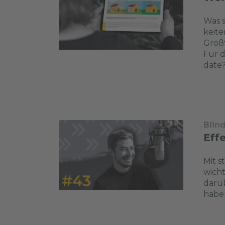
Was s
keite
Großt
Für d
date?
Blin
Eff
Mit s
wicht
darüb
haben