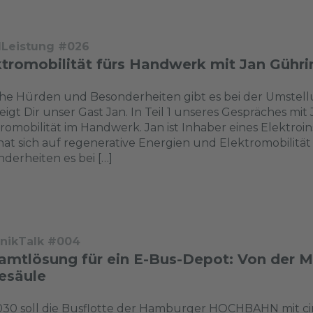
dLeistung #026
tromobilität fürs Handwerk mit Jan Gührin
e Hürden und Besonderheiten gibt es bei der Umstellu
eigt Dir unser Gast Jan. In Teil 1 unseres Gespräches mi
romobilität im Handwerk. Jan ist Inhaber eines Elektro
at sich auf regenerative Energien und Elektromobilität
derheiten es bei […]
nikTalk #004
amtlösung für ein E-Bus-Depot: Von der Mi
esäule
030 soll die Busflotte der Hamburger HOCHBAHN mit ci