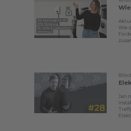
Wiss
Wie
Aktue
Wie d
Förd
zusa
Blin
Elek
Jan n
Insta
Tref
Elekt