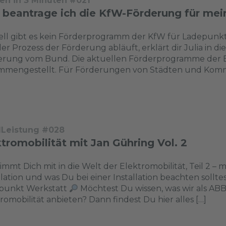
en in 3 Minuten #021
 beantrage ich die KfW-Förderung für mei
ll gibt es kein Förderprogramm der KfW für Ladepunkt
er Prozess der Förderung abläuft, erklärt dir Julia in d
erung vom Bund. Die aktuellen Förderprogramme der B
mmengestellt. Für Förderungen von Städten und Komm
dLeistung #028
tromobilität mit Jan Gühring Vol. 2
immt Dich mit in die Welt der Elektromobilität, Teil 2 –
llation und was Du bei einer Installation beachten solltes
fpunkt Werkstatt
Möchtest Du wissen, was wir als ABB
romobilität anbieten? Dann findest Du hier alles […]