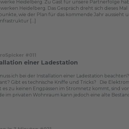
werke Heidelberg. Zu Gast für unsere Partnerfolge ha
werken Heidelberg. Das Gespräch dreht sich dieses Mal
unkte, wie der Plan für das kommende Jahr aussieht u
nfrastruktur […]
troSpicker #011
allation einer Ladestation
uss ich bei der Installation einer Ladestation beacht
ant? Gibt es technische Kniffe und Tricks? Die Elektrom
 es zu keinen Engpässen im Stromnetz kommt, sind vor
e im privaten Wohnraum kann jedoch eine alte Bestand