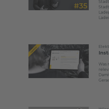
Stadt
Stadt
Ladep
Ladei
Elek
Inst
Was m
relev
Damit
Gerad