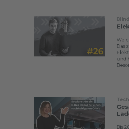
Blin
Elek
Welch
Das z
Elekt
und h
Beson
Tech
Ges
Lad
Bis 2