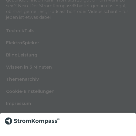
gebündelt finden kann. Hört sich zu gut an, um wahr zu
sein? Nein. Der StromKompass® bietet genau das. Egal,
ob man gerne liest, Podcast hört oder Videos schaut – für
jeden ist etwas dabei!
TechnikTalk
ElektroSpicker
BlindLeistung
Wissen in 3 Minuten
Themenarchiv
Cookie-Einstellungen
Impressum
Nutzungsbedingungen
Datenschutzerklärung