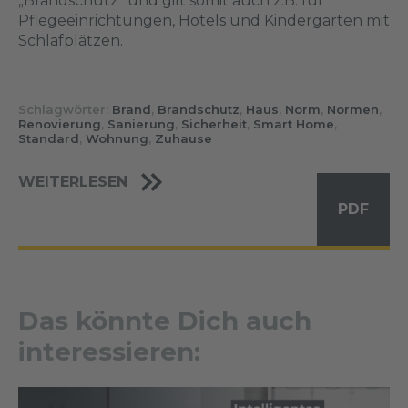
„Brandschutz“ und gilt somit auch z.B. für
Pflegeeinrichtungen, Hotels und Kindergärten mit
Schlafplätzen.
Schlagwörter:
Brand
,
Brandschutz
,
Haus
,
Norm
,
Normen
,
Renovierung
,
Sanierung
,
Sicherheit
,
Smart Home
,
Standard
,
Wohnung
,
Zuhause
WEITERLESEN
PDF
Das könnte Dich auch
interessieren: