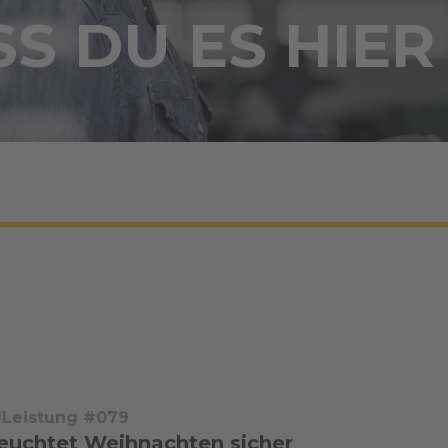
S DU ES HIER
dLeistung #079
leuchtet Weihnachten sicher