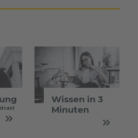
tung
Wissen in 3
Minuten
odcast