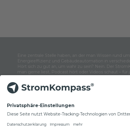
Eine zentrale Stelle haben, an der man Wissen rund u
Energieeffizienz und Gebäudeautomation in verschied
Hört sich zu gut an, um wahr zu sein? Nein. Der Strom
man gerne liest, Podcast hört oder Videos schaut – für 
NEWSLETTER