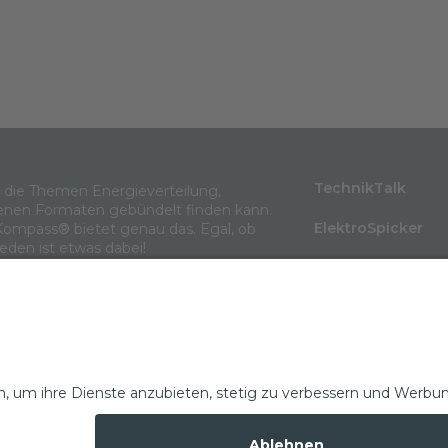
TechnikTalk
m die Themen Energieverteilung,
enen Formaten gebündelt finden kann.
ElektroSpicker
Kompass® bietet genau das. Egal, ob
jeden ist etwas dabei!
BlindLeistung
Wissen in 3 Minu
Themenarchiv