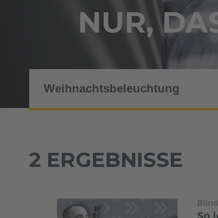
NUR, DAS
2 ERGEBNISSE
Blin
So 