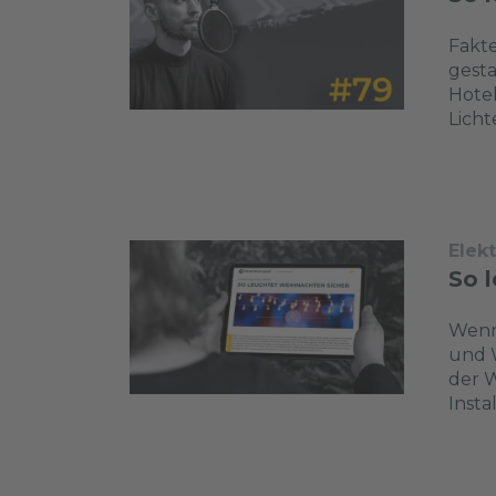
Fakte
gesta
Hotel
Licht
Elek
So 
Wenn 
und W
der 
Insta