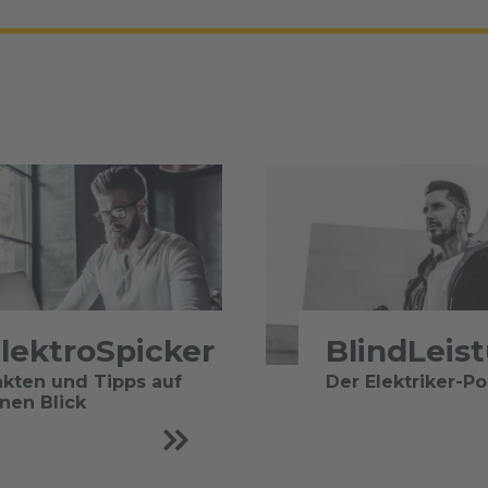
lektroSpicker
BlindLeis
akten und Tipps auf
Der Elektriker-P
inen Blick