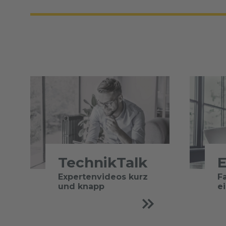
TechnikTalk
E
Expertenvideos kurz
F
und knapp
e