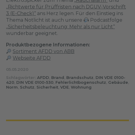
ElektroSpicker zum Thema
„Rauchalarm“
und
„Richtwerte für Prüffristen nach DGUV-Vorschrift
3 (E-Check)“
ans Herz legen. Für den Einstieg ins
Thema Notlicht ist auch unsere
Podcastfolge
„Sicherheitsbeleuchtung: Mehr als nur Licht“
wunderbar geeignet.
Produktbezogene Informationen:
Sortiment AFDD von ABB
Webseite AFDD
05.05.2020
Schlagwörter:
AFDD
,
Brand
,
Brandschutz
,
DIN VDE 0100-
420
,
DIN VDE 0100-530
,
Fehlerlichtbogenschutz
,
Gebäude
,
Norm
,
Schutz
,
Sicherheit
,
VDE
,
Wohnung