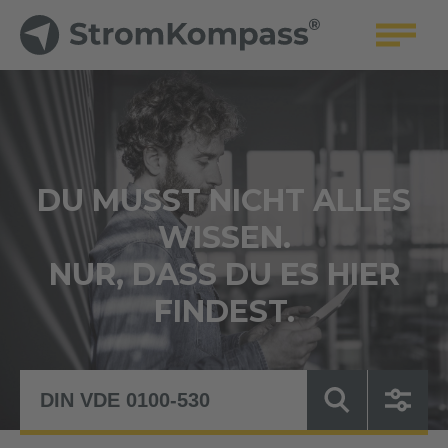
DU MUSST NICHT ALLES
WISSEN.
NUR, DASS DU ES HIER
FINDEST.