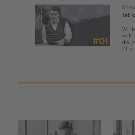
Blin
Ist 
Wir b
wills
die I
Pflic