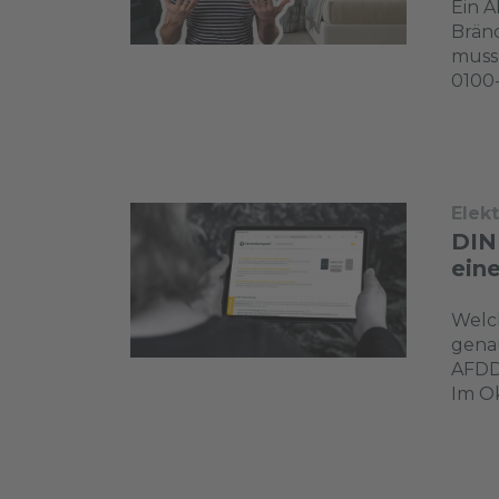
Ein A
Bränd
muss
0100-
Elek
DIN
ein
Welc
genau
AFDDs
Im Ok