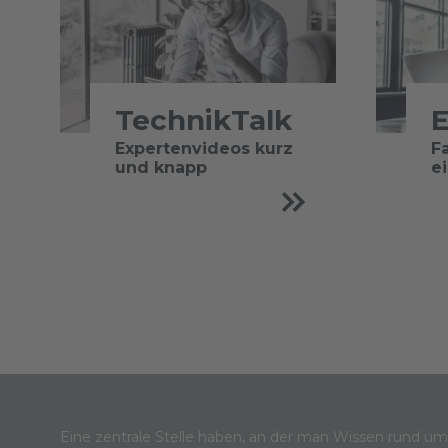
TechnikTalk
E
Expertenvideos kurz
F
und knapp
e
Eine zentrale Stelle haben, an der man Wissen rund u