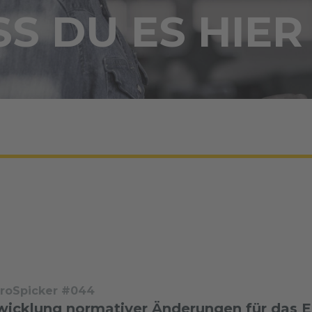
S DU ES HIER
troSpicker #044
wicklung normativer Änderungen für das 