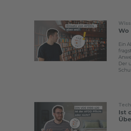
Wiss
Wo 
Ein A
frags
Anwe
Der u
Schut
Tech
Ist
Übe