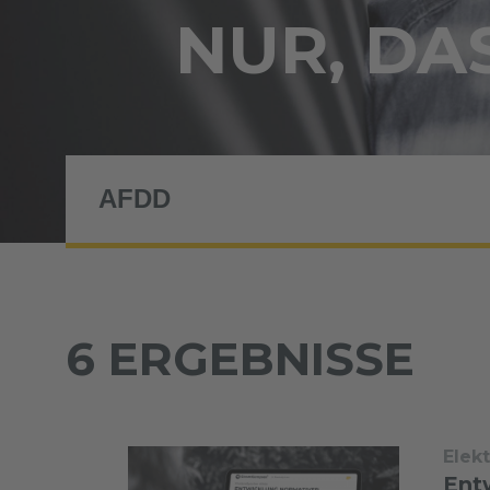
NUR, DAS
6 ERGEBNISSE
Elek
Ent