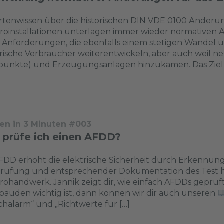
tenwissen über die historischen DIN VDE 0100 Änderunge
troinstallationen unterlagen immer wieder normative
Anforderungen, die ebenfalls einem stetigen Wandel un
rische Verbraucher weiterentwickeln, aber auch weil ne
punkte) und Erzeugungsanlagen hinzukamen. Das Ziel 
en in 3 Minuten #003
 prüfe ich einen AFDD?
FDD erhöht die elektrische Sicherheit durch Erkennung
Prüfung und entsprechender Dokumentation des Test he
rohandwerk. Jannik zeigt dir, wie einfach AFDDs geprüf
bäuden wichtig ist, dann können wir dir auch unseren
halarm“ und „Richtwerte für […]