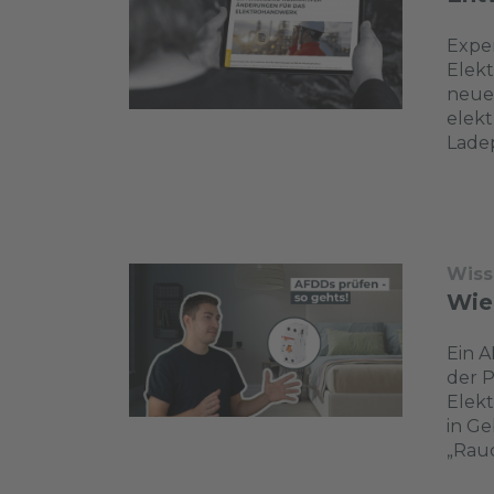
Exper
Elek
neue 
elekt
Lade
Wiss
Wie
Ein A
der 
Elekt
in Ge
„Rauc