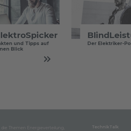
lektroSpicker
BlindLeis
akten und Tipps auf
Der Elektriker-P
inen Blick
TechnikTalk
m die Themen Energieverteilung,