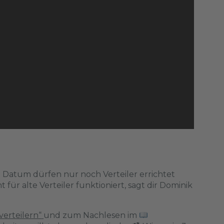
m Datum dürfen nur noch Verteiler errichtet
ür alte Verteiler funktioniert, sagt dir Dominik
erteilern“
und zum Nachlesen im