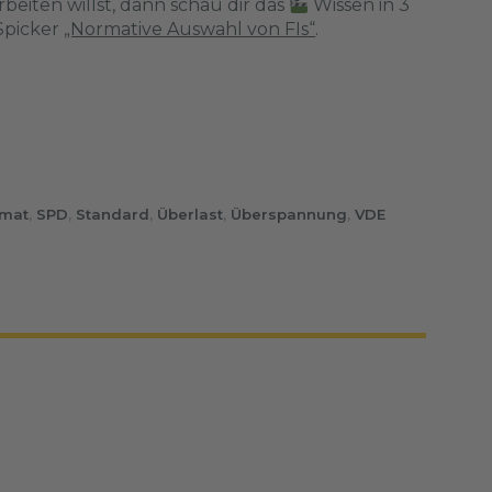
rbeiten willst, dann schau dir das
Wissen in 3
Spicker
„Normative Auswahl von FIs“
.
omat
,
SPD
,
Standard
,
Überlast
,
Überspannung
,
VDE