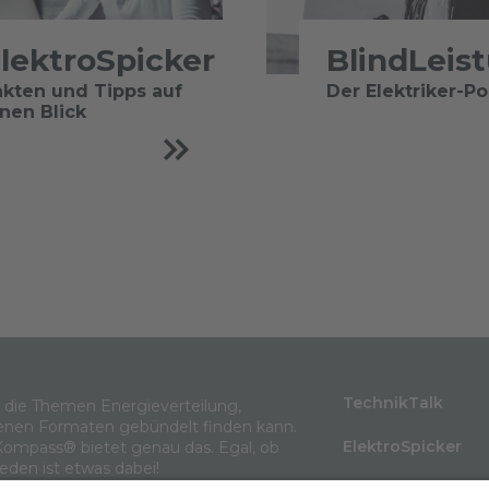
lektroSpicker
BlindLeis
akten und Tipps auf
Der Elektriker-P
inen Blick
TechnikTalk
m die Themen Energieverteilung,
enen Formaten gebündelt finden kann.
ElektroSpicker
Kompass® bietet genau das. Egal, ob
jeden ist etwas dabei!