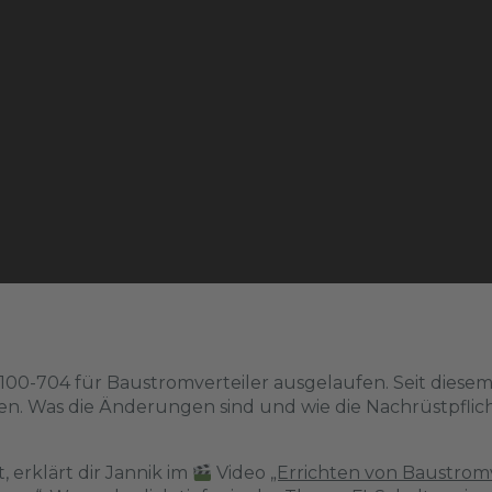
0100-704 für Baustromverteiler ausgelaufen. Seit diese
. Was die Änderungen sind und wie die Nachrüstpflicht f
 erklärt dir Jannik im
Video
„Errichten von Baustromv