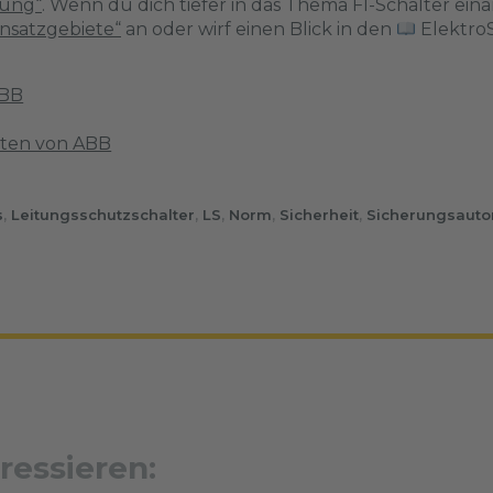
lung“
. Wenn du dich tiefer in das Thema FI-Schalter eina
insatzgebiete“
an oder wirf einen Blick in den
Elektro
ABB
aten von ABB
s
,
Leitungsschutzschalter
,
LS
,
Norm
,
Sicherheit
,
Sicherungsaut
ressieren: