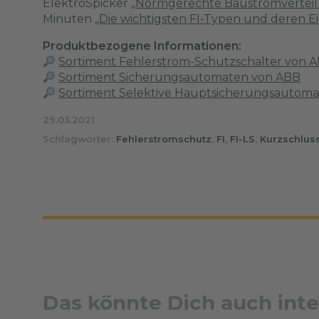
ElektroSpicker
„Normgerechte Baustromvertei
Minuten
„Die wichtigsten FI-Typen und deren E
Produktbezogene Informationen:
Sortiment Fehlerstrom-Schutzschalter von 
Sortiment Sicherungsautomaten von ABB
Sortiment Selektive Hauptsicherungsautom
29.03.2021
Schlagwörter:
Fehlerstromschutz
,
FI
,
FI-LS
,
Kurzschlus
Das könnte Dich auch inte