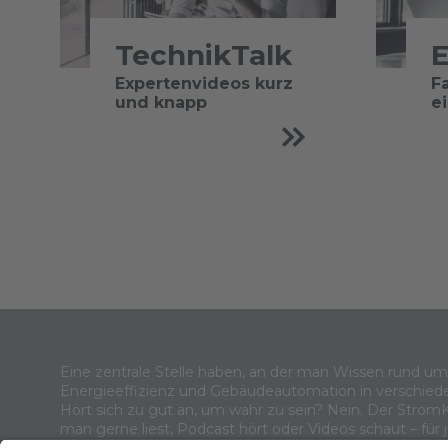
TechnikTalk
E
Expertenvideos kurz
F
und knapp
e
Eine zentrale Stelle haben, an der man Wissen rund u
Energieeffizienz und Gebäudeautomation in verschied
Hört sich zu gut an, um wahr zu sein? Nein. Der Strom
man gerne liest, Podcast hört oder Videos schaut – für 