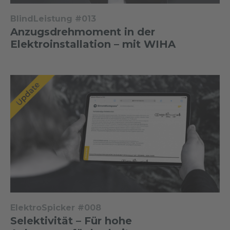
BlindLeistung #013
Anzugsdrehmoment in der
Elektroinstallation – mit WIHA
ElektroSpicker #008
Selektivität – Für hohe