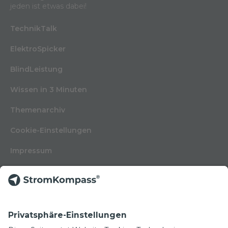
jeden ist etwas dabei!
TechnikTalk
ElektroSpicker
BlindLeistung
Wissen in 3 Minuten
Themenarchiv
Cookie-Einstellungen
Impressum
Nutzungsbedingungen
Datenschutzerklärung
Kontakt