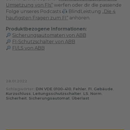
Umsetzung von FIs“
werfen oder dir die passende
Folge unseres Podcasts
BlindLeistung
„Die 4
häufigsten Fragen zum FI“
anhören.
Produktbezogene Informationen:
Sicherungsautomaten von ABB
FI-Schutzschalter von ABB
FI/LS von ABB
28.01.2022
Schlagwörter:
DIN VDE 0100-410
,
Fehler
,
FI
,
Gebäude
,
Kurzschluss
,
Leitungsschutzschalter
,
LS
,
Norm
,
Sicherheit
,
Sicherungsautomat
,
Überlast