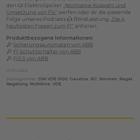
den
ElektroSpicker
„Normative Auswahl und
Umsetzung von FIs“
werfen oder dir die passende
Folge unseres Podcasts
BlindLeistung
„Die 4
häufigsten Fragen zum FI“
anhören.
Produktbezogene Informationen:
Sicherungsautomaten von ABB
FI-Schutzschalter von ABB
FI/LS von ABB
17.01.2022
Schlagwörter:
DIN VDE 0100
,
Gesetze
,
IEC
,
Normen
,
Regel
,
Regelung
,
Richtlinie
,
VDE