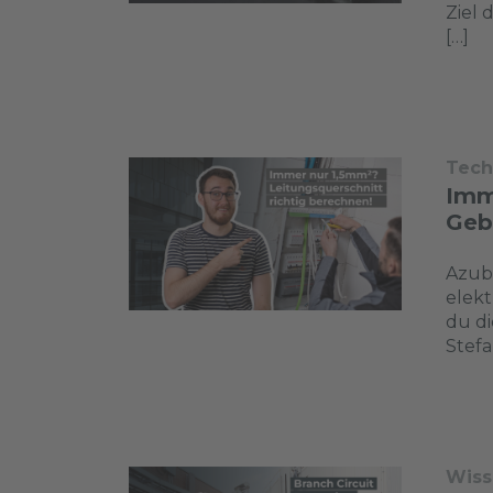
Ziel 
[…]
Tech
Imm
Geb
Azubi
elekt
du di
Stefa
Wiss