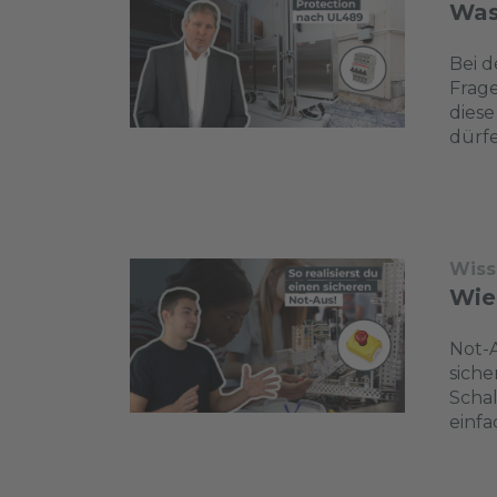
Was 
Bei d
Frage
diese
dürfe
Wiss
Wie
Not-A
siche
Schal
einfa