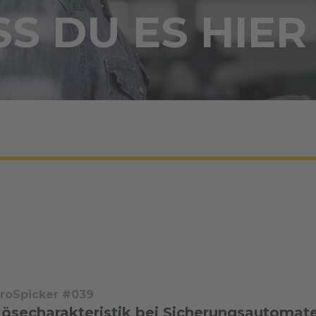
S DU ES HIER
troSpicker #039
lösecharakteristik bei Sicherungsautomat