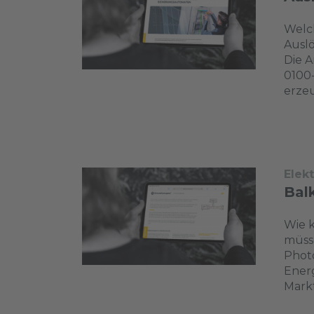
Welch
Auslö
Die A
0100
erzeu
Elek
Bal
Wie k
müsse
Photo
Energ
Markt