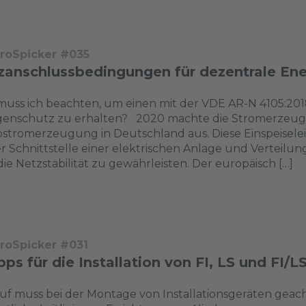
troSpicker #035
zanschlussbedingungen für dezentrale En
uss ich beachten, um einen mit der VDE AR-N 4105:20
genschutz zu erhalten? 2020 machte die Stromerzeugu
stromerzeugung in Deutschland aus. Diese Einspeisele
r Schnittstelle einer elektrischen Anlage und Verteilu
ie Netzstabilität zu gewährleisten. Der europäisch […]
troSpicker #031
pps für die Installation von FI, LS und FI/L
f muss bei der Montage von Installationsgeräten geac