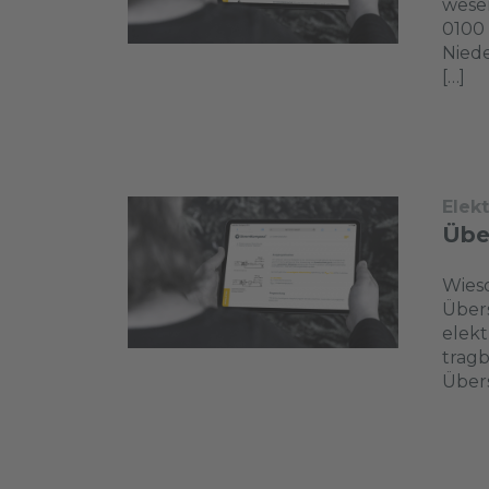
wesen
0100
Niede
[…]
Elek
Übe
Wieso
Übers
elekt
tragb
Übers