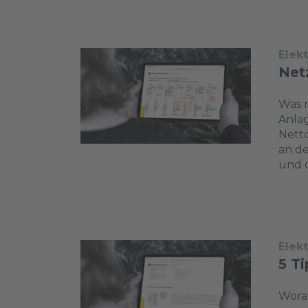
Elek
Net
Was m
Anla
Netto
an de
und d
Elek
5 Ti
Worau