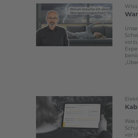
Wiss
War
Unser
Schw
vorzu
Expe
benöt
„Übe
Elek
Kab
Was m
Schut
vor Ü