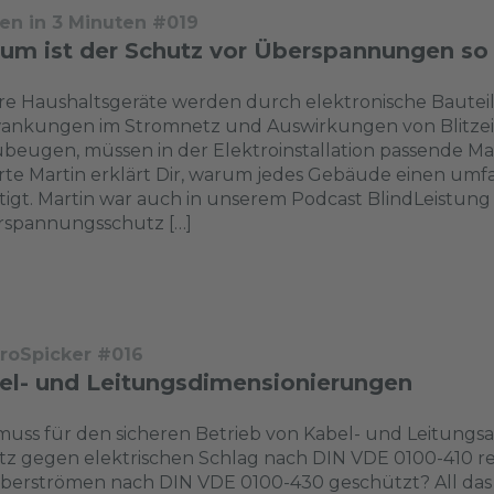
en in 3 Minuten #019
um ist der Schutz vor Überspannungen so
e Haushaltsgeräte werden durch elektronische Bautei
ankungen im Stromnetz und Auswirkungen von Blitzei
beugen, müssen in der Elektroinstallation passende 
rte Martin erklärt Dir, warum jedes Gebäude einen u
igt. Martin war auch in unserem Podcast BlindLeistung z
rspannungsschutz […]
troSpicker #016
el- und Leitungsdimensionierungen
uss für den sicheren Betrieb von Kabel- und Leitungs
z gegen elektrischen Schlag nach DIN VDE 0100-410 real
berströmen nach DIN VDE 0100-430 geschützt? All das 