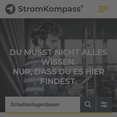
DU MUSST NICHT ALLES
WISSEN.
NUR, DASS DU ES HIER
FINDEST.