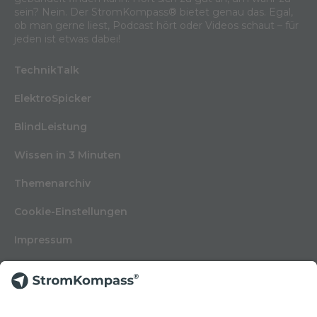
sein? Nein. Der StromKompass® bietet genau das. Egal,
ob man gerne liest, Podcast hört oder Videos schaut – für
jeden ist etwas dabei!
TechnikTalk
ElektroSpicker
BlindLeistung
Wissen in 3 Minuten
Themenarchiv
Cookie-Einstellungen
Impressum
Nutzungsbedingungen
Datenschutzerklärung