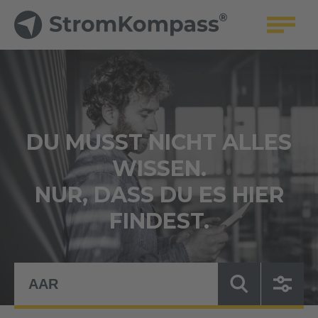
DU MUSST NICHT ALLES
WISSEN.
NUR, DASS DU ES HIER
FINDEST.