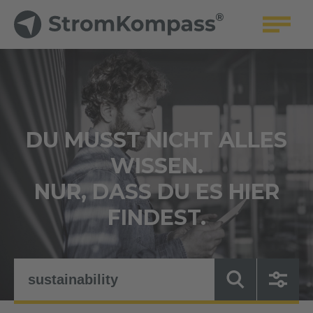
DU MUSST NICHT ALLES
WISSEN.
NUR, DASS DU ES HIER
FINDEST.