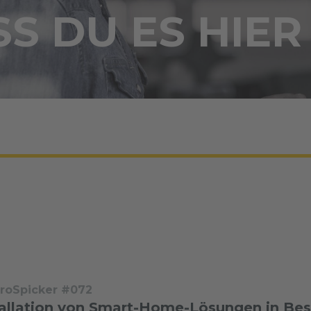
S DU ES HIER
troSpicker #072
tallation von Smart-Home-Lösungen in B