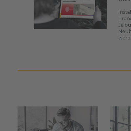
Inst
Trend
Jalou
Neuba
werd