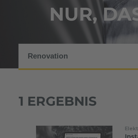
NUR, DAS
1 ERGEBNIS
Elek
Ins