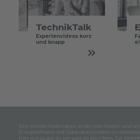
TechnikTalk
E
Expertenvideos kurz
F
und knapp
e
Eine zentrale Stelle haben, an der man Wissen rund u
Energieeffizienz und Gebäudeautomation in verschied
Hört sich zu gut an, um wahr zu sein? Nein. Der Strom