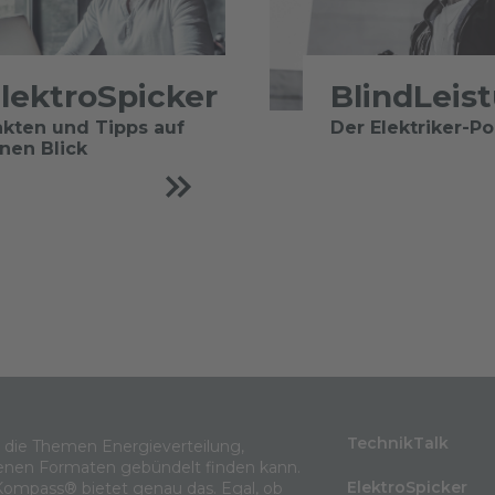
lektroSpicker
BlindLeis
akten und Tipps auf
Der Elektriker-P
inen Blick
TechnikTalk
m die Themen Energieverteilung,
enen Formaten gebündelt finden kann.
ElektroSpicker
Kompass® bietet genau das. Egal, ob