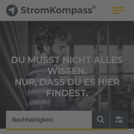
DU MUSST NICHT ALLES
WISSEN.
NUR, DASS DU ES HIER
FINDEST.