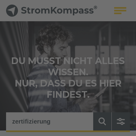
DU MUSST NICHT ALLES
WISSEN.
NUR, DASS DU ES HIER
FINDEST.