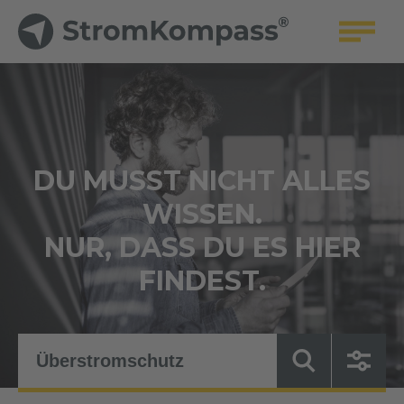
DU MUSST NICHT ALLES
WISSEN.
NUR, DASS DU ES HIER
FINDEST.