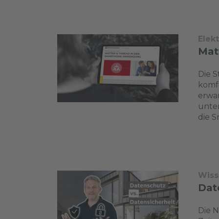
Elek
Mat
Die S
komfo
erwa
unter
die 
Wiss
Dat
Die N