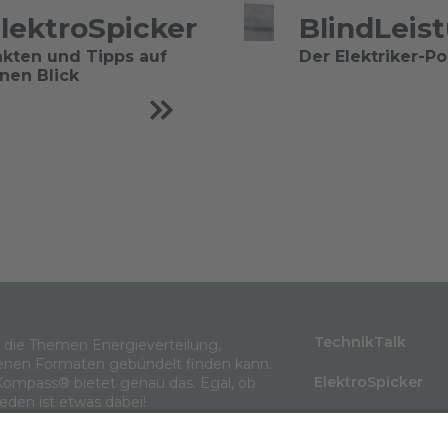
lektroSpicker
BlindLeis
akten und Tipps auf
Der Elektriker-P
inen Blick
TechnikTalk
m die Themen Energieverteilung,
enen Formaten gebündelt finden kann.
ElektroSpicker
Kompass® bietet genau das. Egal, ob
jeden ist etwas dabei!
BlindLeistung