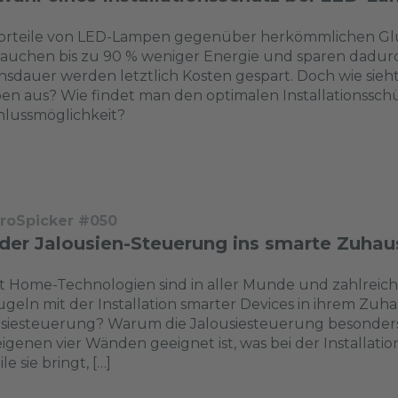
orteile von LED-Lampen gegenüber herkömmlichen Glühb
auchen bis zu 90 % weniger Energie und sparen dadurc
sdauer werden letztlich Kosten gespart. Doch wie sieh
n aus? Wie findet man den optimalen Installationsschü
hlussmöglichkeit?
troSpicker #050
 der Jalousien-Steuerung ins smarte Zuhau
t Home-Technologien sind in aller Munde und zahlreic
ugeln mit der Installation smarter Devices in ihrem Zuha
siesteuerung? Warum die Jalousiesteuerung besonders 
igenen vier Wänden geeignet ist, was bei der Installa
le sie bringt, […]