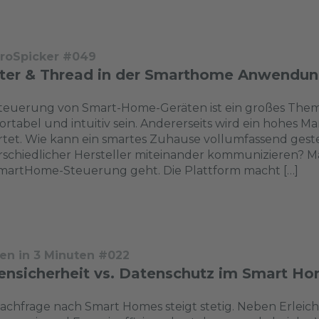
troSpicker #049
ter & Thread in der Smarthome Anwendu
teuerung von Smart-Home-­Geräten ist ein großes Thema:
rtabel und intuitiv sein. Andererseits wird ein hohes 
rtet. Wie kann ein smartes Zuhause vollumfassend ges
schiedlicher Hersteller miteinander kommunizieren? M
SmartHome-Steuerung geht. Die Plattform macht […]
en in 3 Minuten #022
ensicherheit vs. Datenschutz im Smart H
achfrage nach Smart Homes steigt stetig. Neben Erleich