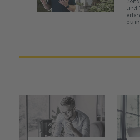
Zeite
und B
erfäh
du i