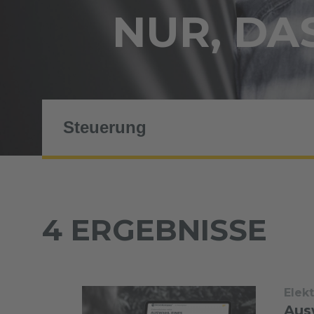
NUR, DAS
4 ERGEBNISSE
Elek
Aus