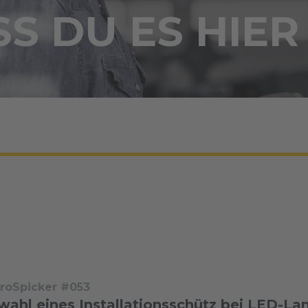
S DU ES HIER
troSpicker #053
wahl eines Installationsschütz bei LED-L