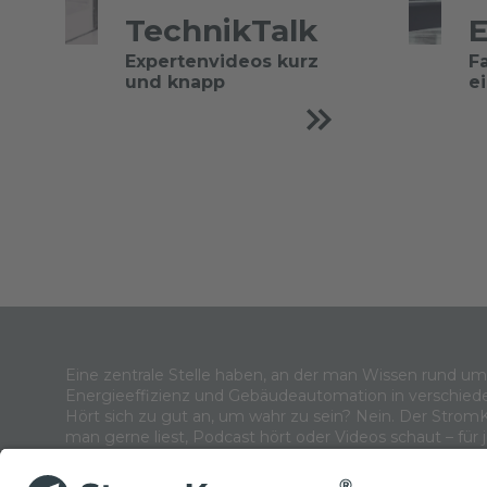
TechnikTalk
E
Expertenvideos kurz
F
und knapp
e
Eine zentrale Stelle haben, an der man Wissen rund u
Energieeffizienz und Gebäudeautomation in verschied
Hört sich zu gut an, um wahr zu sein? Nein. Der Strom
man gerne liest, Podcast hört oder Videos schaut – für 