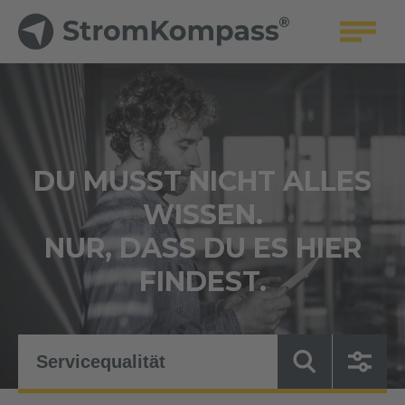
DU MUSST NICHT ALLES
WISSEN.
NUR, DASS DU ES HIER
FINDEST.