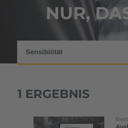
NUR, DAS
1 ERGEBNIS
Elek
Aus