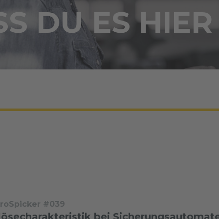
S DU ES HIER
troSpicker #039
lösecharakteristik bei Sicherungsautomat