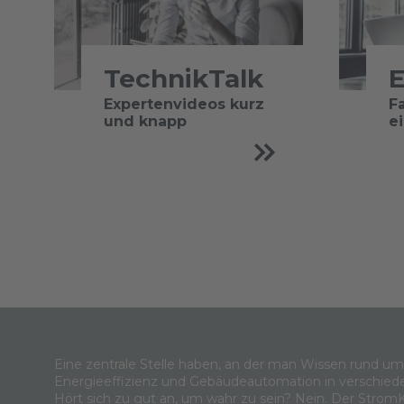
TechnikTalk
E
Expertenvideos kurz
F
und knapp
e
Eine zentrale Stelle haben, an der man Wissen rund u
Energieeffizienz und Gebäudeautomation in verschied
Hört sich zu gut an, um wahr zu sein? Nein. Der Strom