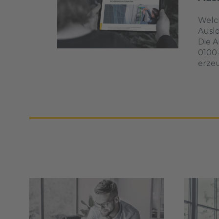
Welch
Auslö
Die A
0100
erzeu