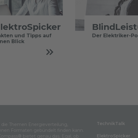
lektroSpicker
BlindLeis
akten und Tipps auf
Der Elektriker-P
inen Blick
TechnikTalk
m die Themen Energieverteilung,
enen Formaten gebündelt finden kann.
ElektroSpicker
Kompass® bietet genau das. Egal, ob