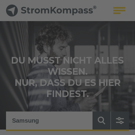
DU MUSST NICHT ALLES
WISSEN.
NUR, DASS DU ES HIER
FINDEST.