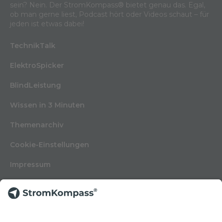
sein? Nein. Der StromKompass® bietet genau das. Egal,
ob man gerne liest, Podcast hört oder Videos schaut – für
jeden ist etwas dabei!
TechnikTalk
ElektroSpicker
BlindLeistung
Wissen in 3 Minuten
Themenarchiv
Cookie-Einstellungen
Impressum
Nutzungsbedingungen
Datenschutzerklärung