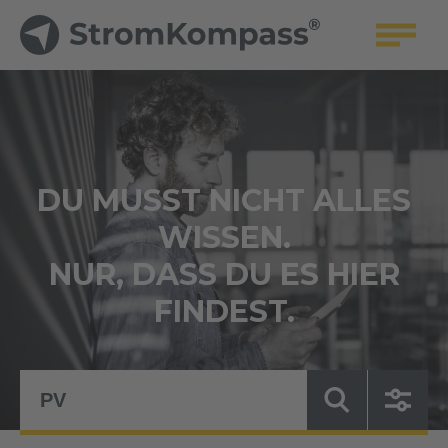
DU MUSST NICHT ALLES
WISSEN.
NUR, DASS DU ES HIER
FINDEST.