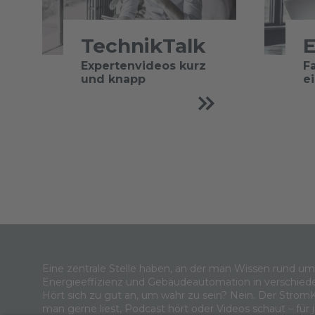
TechnikTalk
E
Expertenvideos kurz
F
und knapp
e
Eine zentrale Stelle haben, an der man Wissen rund u
Energieeffizienz und Gebäudeautomation in verschied
Hört sich zu gut an, um wahr zu sein? Nein. Der Strom
man gerne liest, Podcast hört oder Videos schaut – für 