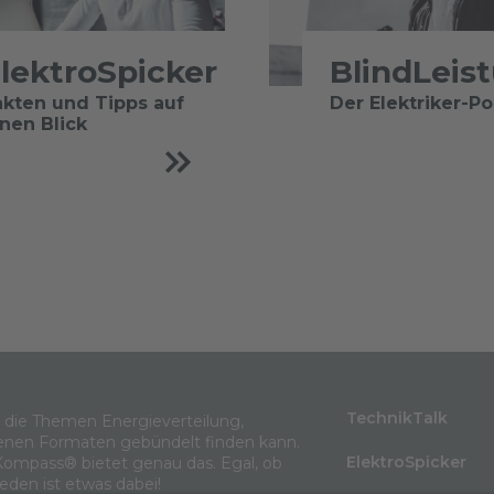
lektroSpicker
BlindLeis
akten und Tipps auf
Der Elektriker-P
inen Blick
TechnikTalk
m die Themen Energieverteilung,
enen Formaten gebündelt finden kann.
ElektroSpicker
Kompass® bietet genau das. Egal, ob
jeden ist etwas dabei!