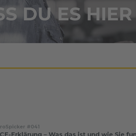
S DU ES HIER
troSpicker #041
CE-Erklärung – Was das ist und wie Sie fun