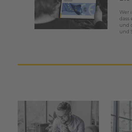
Wer i
dass 
und d
und S