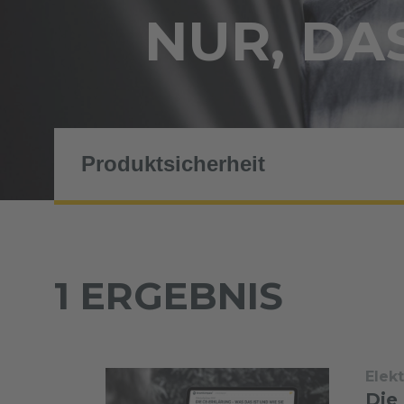
NUR, DAS
1 ERGEBNIS
Elek
Die 