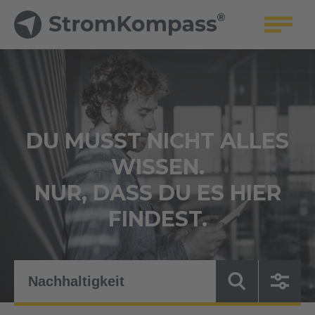
DU MUSST NICHT ALLES
WISSEN.
NUR, DASS DU ES HIER
FINDEST.