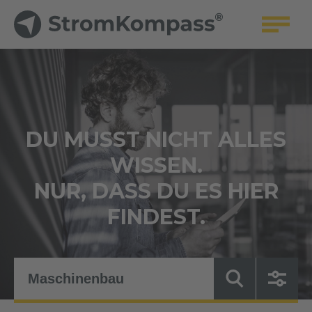
DU MUSST NICHT ALLES
WISSEN.
NUR, DASS DU ES HIER
FINDEST.