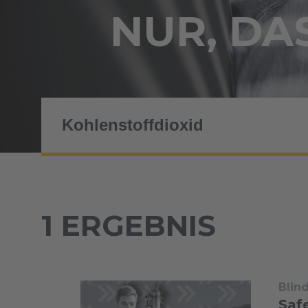
NUR, DAS
1 ERGEBNIS
Blin
Safe