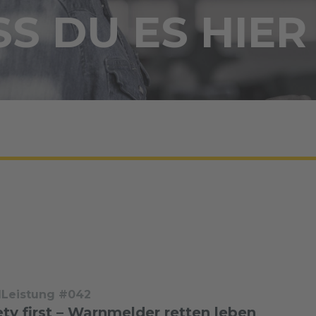
S DU ES HIER
dLeistung #042
ty first – Warnmelder retten leben