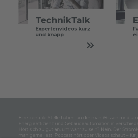
TechnikTalk
E
Expertenvideos kurz
F
und knapp
e
Eine zentrale Stelle haben, an der man Wissen rund u
Energieeffizienz und Gebäudeautomation in verschied
Hört sich zu gut an, um wahr zu sein? Nein. Der Strom
man gerne liest, Podcast hört oder Videos schaut – für 