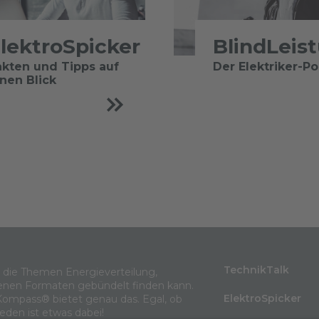
lektroSpicker
BlindLeis
akten und Tipps auf
Der Elektriker-P
inen Blick
TechnikTalk
m die Themen Energieverteilung,
enen Formaten gebündelt finden kann.
ElektroSpicker
Kompass® bietet genau das. Egal, ob
jeden ist etwas dabei!