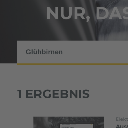
NUR, DAS
1 ERGEBNIS
Elek
Aus