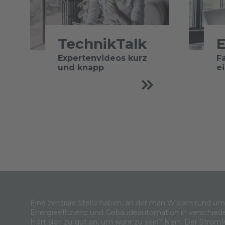
TechnikTalk
E
Expertenvideos kurz
F
und knapp
e
Eine zentrale Stelle haben, an der man Wissen rund u
Energieeffizienz und Gebäudeautomation in verschied
Hört sich zu gut an, um wahr zu sein? Nein. Der Strom