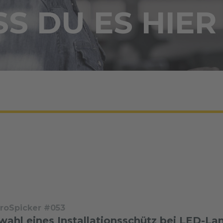
S DU ES HIER
troSpicker #053
wahl eines Installationsschütz bei LED-L