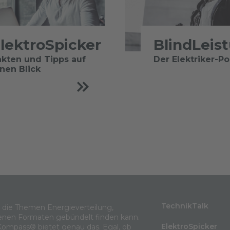
lektroSpicker
BlindLeis
akten und Tipps auf
Der Elektriker-P
inen Blick
TechnikTalk
m die Themen Energieverteilung,
enen Formaten gebündelt finden kann.
ElektroSpicker
Kompass® bietet genau das. Egal, ob