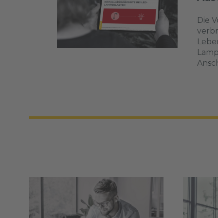
Die V
verbr
Leben
Lampe
Ansc