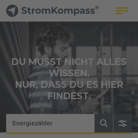
DU MUSST NICHT ALLES
WISSEN.
NUR, DASS DU ES HIER
FINDEST.