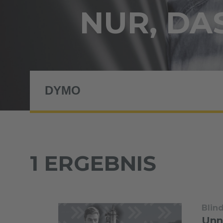
NUR, DAS
1 ERGEBNIS
Blin
Unn