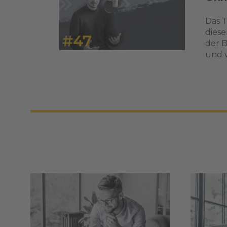
Das T
diese
der B
und w