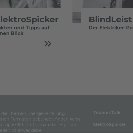
lektroSpicker
BlindLeis
akten und Tipps auf
Der Elektriker-P
inen Blick
TechnikTalk
m die Themen Energieverteilung,
enen Formaten gebündelt finden kann.
ElektroSpicker
Kompass® bietet genau das. Egal, ob
jeden ist etwas dabei!