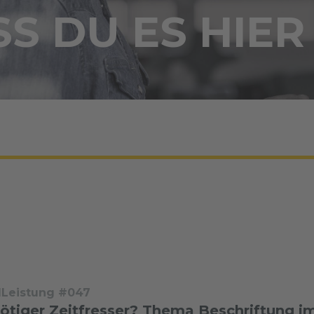
S DU ES HIER
dLeistung #047
ötiger Zeitfresser? Thema Beschriftung 