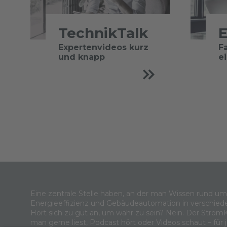
TechnikTalk
E
Expertenvideos kurz
F
und knapp
e
Eine zentrale Stelle haben, an der man Wissen rund u
Energieeffizienz und Gebäudeautomation in verschied
Hört sich zu gut an, um wahr zu sein? Nein. Der Strom
man gerne liest, Podcast hört oder Videos schaut – für 