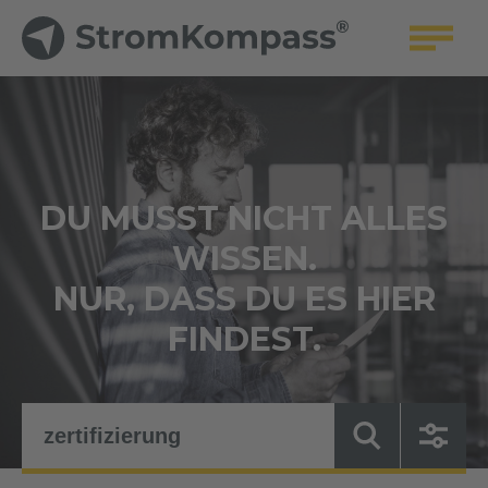
DU MUSST NICHT ALLES
WISSEN.
NUR, DASS DU ES HIER
FINDEST.