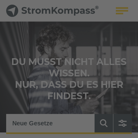
DU MUSST NICHT ALLES
WISSEN.
NUR, DASS DU ES HIER
FINDEST.