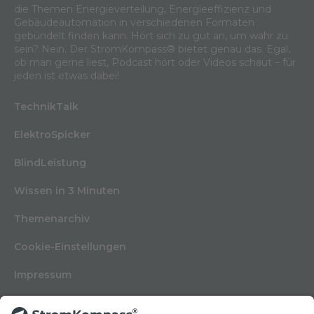
die Themen Energieverteilung, Energieeffizienz und
Gebäudeautomation in verschiedenen Formaten
gebündelt finden kann. Hört sich zu gut an, um wahr zu
sein? Nein. Der StromKompass® bietet genau das. Egal,
ob man gerne liest, Podcast hört oder Videos schaut – für
jeden ist etwas dabei!
TechnikTalk
ElektroSpicker
BlindLeistung
Wissen in 3 Minuten
Themenarchiv
Cookie-Einstellungen
Impressum
Nutzungsbedingungen