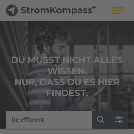
DU MUSST NICHT ALLES
WISSEN.
NUR, DASS DU ES HIER
FINDEST.